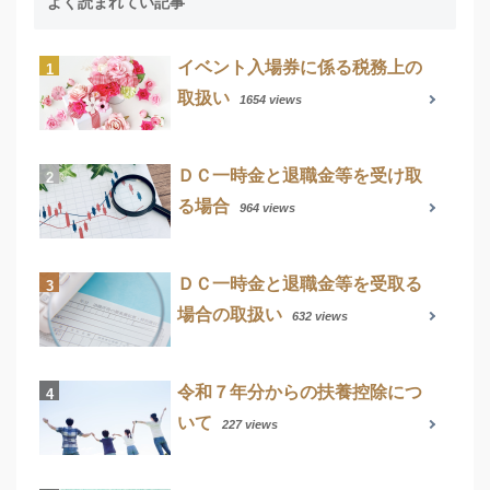
よく読まれてい記事
イベント入場券に係る税務上の
取扱い
1654 views
ＤＣ一時金と退職金等を受け取
る場合
964 views
ＤＣ一時金と退職金等を受取る
場合の取扱い
632 views
令和７年分からの扶養控除につ
いて
227 views