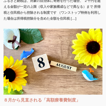
ふるさと納税は、対象の自治体に寄附を行った場合、 ２千円を超
える金額が一定の上限（収入や家族構成などで異なる）まで 所得
税と住民税から控除される制度です （ワンストップ特例を利用し
た場合は所得税控除分を含めた全額を住民税 […]
８月から見直される「高額療養費制度」