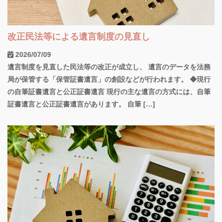
改正民法等による遺言制度の見直し
2026/07/09
遺言制度を見直した民法等の改正が成立し、 遺言のデータを法務
局が保管する「保管証書遺言」の創設などが行われます。 ◆現行
の自筆証書遺言と公正証書遺言 現行の主な遺言の方式には、自筆
証書遺言と公正証書遺言があります。 自筆 […]