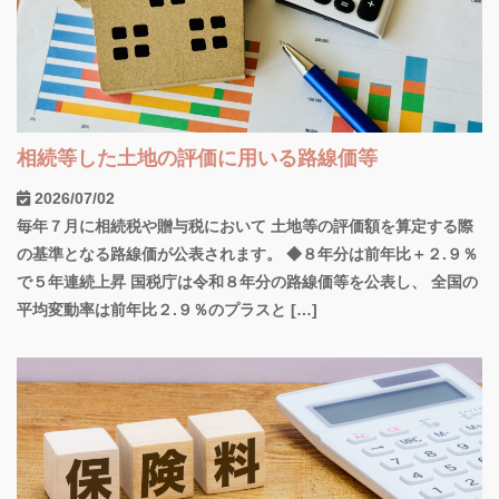
相続等した土地の評価に用いる路線価等
2026/07/02
毎年７月に相続税や贈与税において 土地等の評価額を算定する際
の基準となる路線価が公表されます。 ◆８年分は前年比＋２.９％
で５年連続上昇 国税庁は令和８年分の路線価等を公表し、 全国の
平均変動率は前年比２.９％のプラスと […]