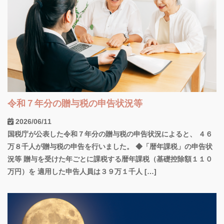
令和７年分の贈与税の申告状況等
2026/06/11
国税庁が公表した令和７年分の贈与税の申告状況によると、 ４６
万８千人が贈与税の申告を行いました。 ◆「暦年課税」の申告状
況等 贈与を受けた年ごとに課税する暦年課税（基礎控除額１１０
万円）を 適用した申告人員は３９万１千人 […]