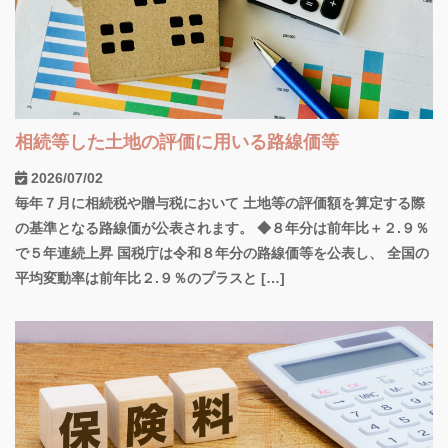
相続等した土地の評価に用いる路線価等
2026/07/02
毎年７月に相続税や贈与税において 土地等の評価額を算定する際
の基準となる路線価が公表されます。 ◆８年分は前年比＋２.９％
で５年連続上昇 国税庁は令和８年分の路線価等を公表し、 全国の
平均変動率は前年比２.９％のプラスと […]