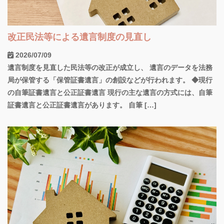
改正民法等による遺言制度の見直し
2026/07/09
遺言制度を見直した民法等の改正が成立し、 遺言のデータを法務
局が保管する「保管証書遺言」の創設などが行われます。 ◆現行
の自筆証書遺言と公正証書遺言 現行の主な遺言の方式には、自筆
証書遺言と公正証書遺言があります。 自筆 […]