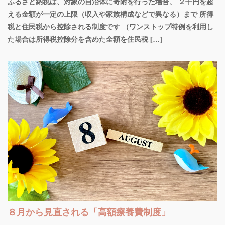
ふるさと納税は、対象の自治体に寄附を行った場合、 ２千円を超
える金額が一定の上限（収入や家族構成などで異なる）まで 所得
税と住民税から控除される制度です （ワンストップ特例を利用し
た場合は所得税控除分を含めた全額を住民税 […]
８月から見直される「高額療養費制度」