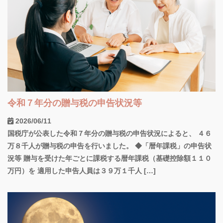
令和７年分の贈与税の申告状況等
2026/06/11
国税庁が公表した令和７年分の贈与税の申告状況によると、 ４６
万８千人が贈与税の申告を行いました。 ◆「暦年課税」の申告状
況等 贈与を受けた年ごとに課税する暦年課税（基礎控除額１１０
万円）を 適用した申告人員は３９万１千人 […]