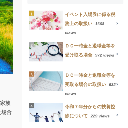
イベント入場券に係る税
務上の取扱い
1668
views
ＤＣ一時金と退職金等を
受け取る場合
972 views
ＤＣ一時金と退職金等を
受取る場合の取扱い
632
views
や家族
令和７年分からの扶養控
た場合
除について
229 views