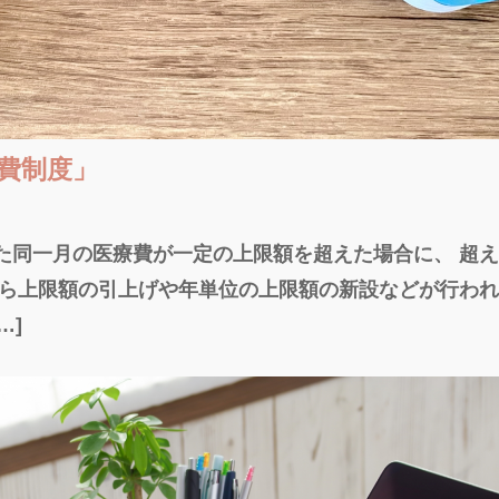
費制度」
た同一月の医療費が一定の上限額を超えた場合に、 超
から上限額の引上げや年単位の上限額の新設などが行わ
…]