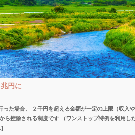
３兆円に
行った場合、 ２千円を超える金額が一定の上限（収入
税から控除される制度です （ワンストップ特例を利用し
]