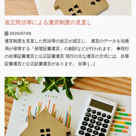
改正民法等による遺言制度の見直し
2026/07/09
遺言制度を見直した民法等の改正が成立し、 遺言のデータを法務
局が保管する「保管証書遺言」の創設などが行われます。 ◆現行
の自筆証書遺言と公正証書遺言 現行の主な遺言の方式には、自筆
証書遺言と公正証書遺言があります。 自筆 […]