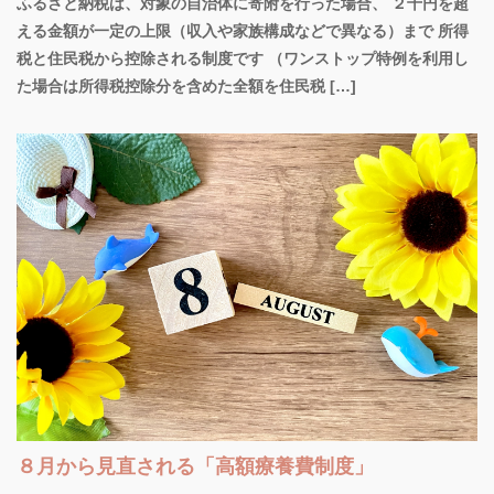
ふるさと納税は、対象の自治体に寄附を行った場合、 ２千円を超
える金額が一定の上限（収入や家族構成などで異なる）まで 所得
税と住民税から控除される制度です （ワンストップ特例を利用し
た場合は所得税控除分を含めた全額を住民税 […]
８月から見直される「高額療養費制度」