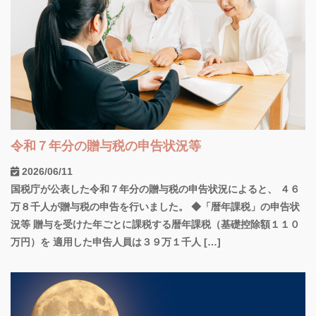
令和７年分の贈与税の申告状況等
2026/06/11
国税庁が公表した令和７年分の贈与税の申告状況によると、 ４６
万８千人が贈与税の申告を行いました。 ◆「暦年課税」の申告状
況等 贈与を受けた年ごとに課税する暦年課税（基礎控除額１１０
万円）を 適用した申告人員は３９万１千人 […]