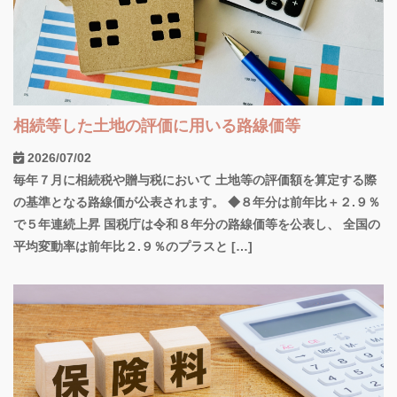
相続等した土地の評価に用いる路線価等
2026/07/02
毎年７月に相続税や贈与税において 土地等の評価額を算定する際
の基準となる路線価が公表されます。 ◆８年分は前年比＋２.９％
で５年連続上昇 国税庁は令和８年分の路線価等を公表し、 全国の
平均変動率は前年比２.９％のプラスと […]