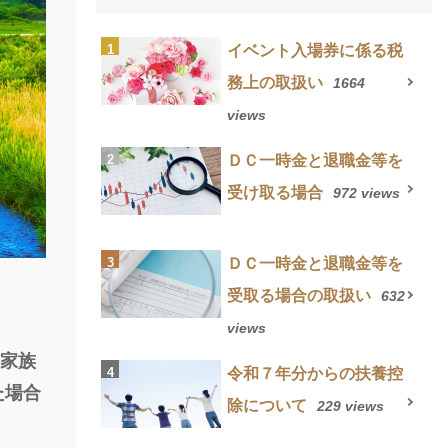
イベント入場券に係る税
務上の取扱い
1664
views
ＤＣ一時金と退職金等を
受け取る場合
972 views
ＤＣ一時金と退職金等を
受取る場合の取扱い
632
views
や家族
令和７年分からの扶養控
た場合
除について
229 views