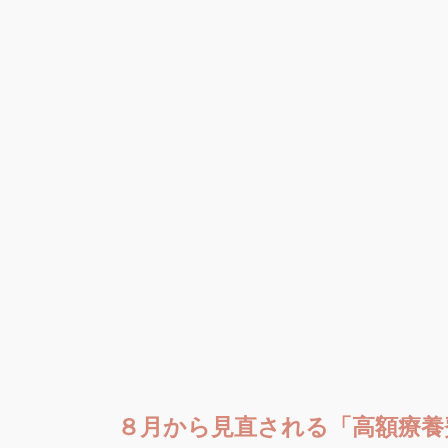
８月から見直される「高額療養
2026/07/30
高額療養費制度は、医療機関等に支払っ
が払い戻される制度ですが、 本年８月
す。 ◆月額負担上限額の見直し 高額療 [