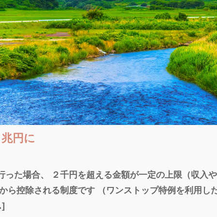
３兆円に
行った場合、 ２千円を超える金額が一定の上限（収入
税から控除される制度です （ワンストップ特例を利用し
]