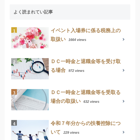
よく読まれてい記事
イベント入場券に係る税務上の
取扱い
1664 views
ＤＣ一時金と退職金等を受け取
る場合
972 views
ＤＣ一時金と退職金等を受取る
場合の取扱い
632 views
令和７年分からの扶養控除につ
いて
229 views