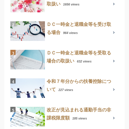
取扱い
1656 views
ＤＣ一時金と退職金等を受け取
る場合
964 views
ＤＣ一時金と退職金等を受取る
場合の取扱い
632 views
令和７年分からの扶養控除につ
いて
227 views
改正が見込まれる通勤手当の非
課税限度額
185 views