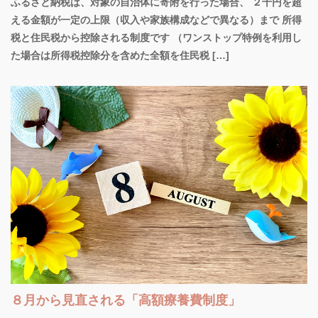
ふるさと納税は、対象の自治体に寄附を行った場合、 ２千円を超
える金額が一定の上限（収入や家族構成などで異なる）まで 所得
税と住民税から控除される制度です （ワンストップ特例を利用し
た場合は所得税控除分を含めた全額を住民税 […]
８月から見直される「高額療養費制度」