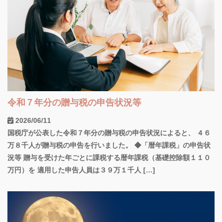
令和７年分の贈与税の申告状況等
2026/06/11
国税庁が公表した令和７年分の贈与税の申告状況によると、 ４６
万８千人が贈与税の申告を行いました。 ◆「暦年課税」の申告状
況等 贈与を受けた年ごとに課税する暦年課税（基礎控除額１１０
万円）を 適用した申告人員は３９万１千人 […]