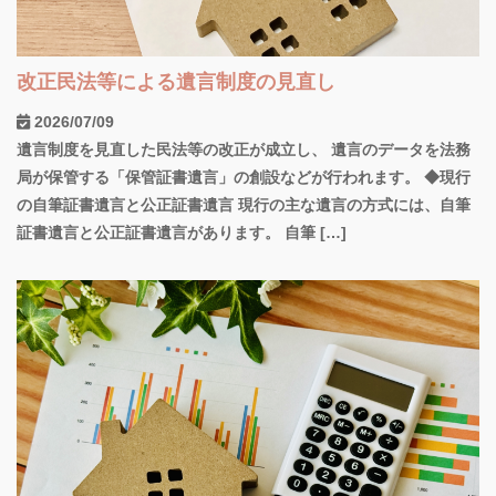
改正民法等による遺言制度の見直し
2026/07/09
遺言制度を見直した民法等の改正が成立し、 遺言のデータを法務
局が保管する「保管証書遺言」の創設などが行われます。 ◆現行
の自筆証書遺言と公正証書遺言 現行の主な遺言の方式には、自筆
証書遺言と公正証書遺言があります。 自筆 […]