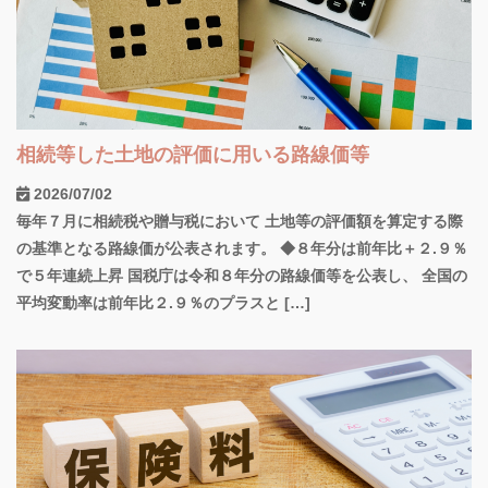
相続等した土地の評価に用いる路線価等
2026/07/02
毎年７月に相続税や贈与税において 土地等の評価額を算定する際
の基準となる路線価が公表されます。 ◆８年分は前年比＋２.９％
で５年連続上昇 国税庁は令和８年分の路線価等を公表し、 全国の
平均変動率は前年比２.９％のプラスと […]