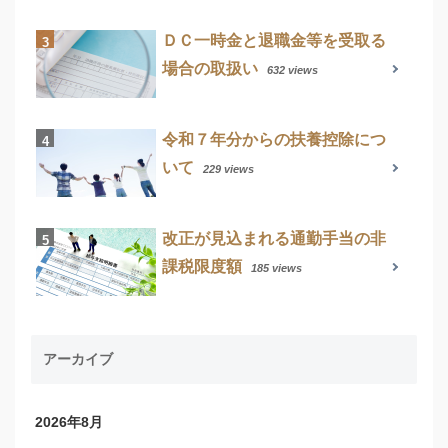
ＤＣ一時金と退職金等を受取る
場合の取扱い
632 views
令和７年分からの扶養控除につ
いて
229 views
改正が見込まれる通勤手当の非
課税限度額
185 views
アーカイブ
2026年8月