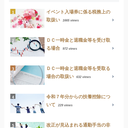
イベント入場券に係る税務上の
取扱い
1665 views
ＤＣ一時金と退職金等を受け取
る場合
972 views
ＤＣ一時金と退職金等を受取る
場合の取扱い
632 views
令和７年分からの扶養控除につ
いて
229 views
改正が見込まれる通勤手当の非