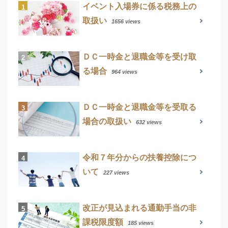
イベント入場券に係る税務上の
取扱い
1656 views
ＤＣ一時金と退職金等を受け取
る場合
964 views
ＤＣ一時金と退職金等を受取る
場合の取扱い
632 views
令和７年分からの扶養控除につ
いて
227 views
改正が見込まれる通勤手当の非
課税限度額
185 views