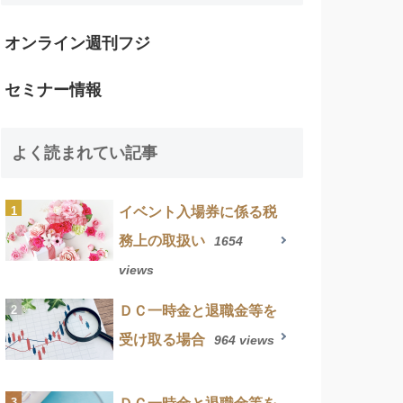
オンライン週刊フジ
セミナー情報
よく読まれてい記事
イベント入場券に係る税
務上の取扱い
1654
views
ＤＣ一時金と退職金等を
受け取る場合
964 views