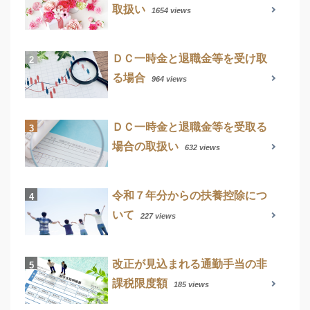
取扱い
1654 views
ＤＣ一時金と退職金等を受け取
る場合
964 views
ＤＣ一時金と退職金等を受取る
場合の取扱い
632 views
令和７年分からの扶養控除につ
いて
227 views
改正が見込まれる通勤手当の非
課税限度額
185 views