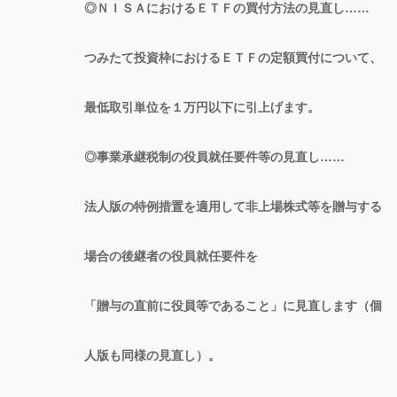
◎ＮＩＳＡにおけるＥＴＦの買付方法の見直し……
つみたて投資枠におけるＥＴＦの定額買付について、
最低取引単位を１万円以下に引上げます。
◎事業承継税制の役員就任要件等の見直し……
法人版の特例措置を適用して非上場株式等を贈与する
場合の後継者の役員就任要件を
「贈与の直前に役員等であること」に見直します（個
人版も同様の見直し）。