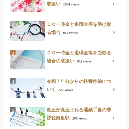
取扱い
1654 views
ＤＣ一時金と退職金等を受け取
る場合
964 views
ＤＣ一時金と退職金等を受取る
場合の取扱い
632 views
令和７年分からの扶養控除につ
いて
227 views
改正が見込まれる通勤手当の非
課税限度額
185 views