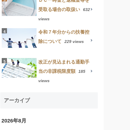
ＤＣ一時金と退職金等を
受取る場合の取扱い
632
views
令和７年分からの扶養控
除について
229 views
改正が見込まれる通勤手
当の非課税限度額
185
views
アーカイブ
2026年8月