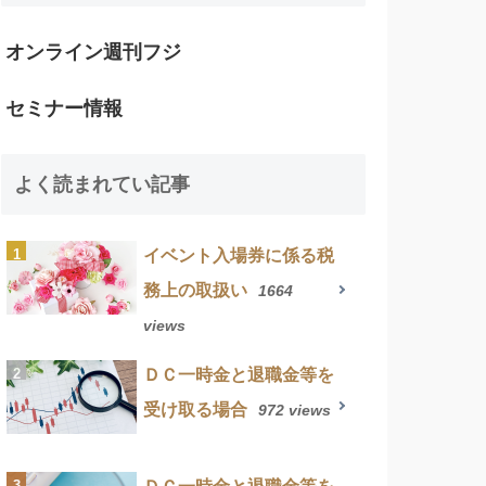
オンライン週刊フジ
セミナー情報
よく読まれてい記事
イベント入場券に係る税
務上の取扱い
1664
views
ＤＣ一時金と退職金等を
受け取る場合
972 views